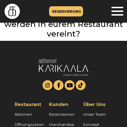
Welche kulinarischen
Einflüsse und Traditionen
RESERVIERUNG
werden in eurem Restaurant
vereint?
Restaurant
Kunden
Über Uns
Aktionen
Rezensionen
Unser Team
Öffnungszeiten
Merchandise
Konzept