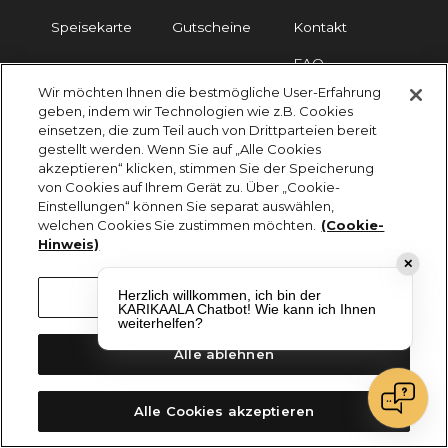
Speisekarte
Gutscheine
Kontakt
FAQ
Wir möchten Ihnen die bestmögliche User-Erfahrung
geben, indem wir Technologien wie z.B. Cookies
Impressum
Cookies
Datenschutz
einsetzen, die zum Teil auch von Drittparteien bereit
gestellt werden. Wenn Sie auf „Alle Cookies
KARIKAALA ©2026 - Saily Food Service GmbH
akzeptieren“ klicken, stimmen Sie der Speicherung
Alle Rechte vorbehalten
von Cookies auf Ihrem Gerät zu. Über „Cookie-
Einstellungen“ können Sie separat auswählen,
welchen Cookies Sie zustimmen möchten.
(Cookie-
Hinweis)
✕
Herzlich willkommen, ich bin der
Cookie-Einstellungen
KARIKAALA Chatbot! Wie kann ich Ihnen
weiterhelfen?
Alle ablehnen
Alle Cookies akzeptieren