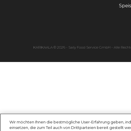
Spei
KARIKAALA © 2026 - Saily Food Service GmbH - Alle Recht
Wir möchten Ihnen die bestmögliche User-Erfahrung geben, ind
einsetzen, die zum Teil auch von Drittparteien bereit gestellt w