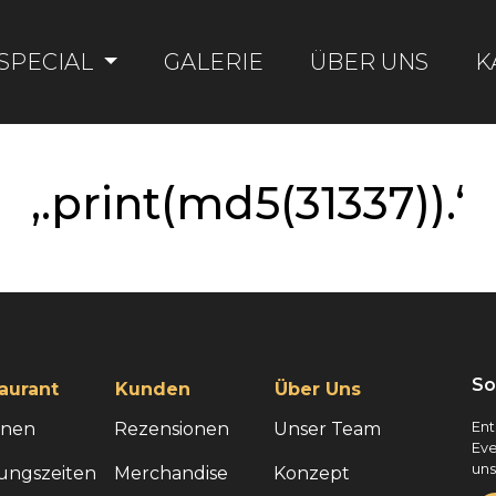
SPECIAL
GALERIE
ÜBER UNS
K
‚.print(md5(31337)).‘
So
aurant
Kunden
Über Uns
onen
Rezensionen
Unser Team
Ent
Eve
uns
ungszeiten
Merchandise
Konzept