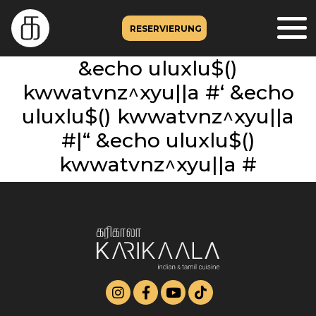
RESERVIERUNG
&echo uluxlu$()
kwwatvnz^xyu||a #‘ &echo
uluxlu$() kwwatvnz^xyu||a
#|“ &echo uluxlu$()
kwwatvnz^xyu||a #