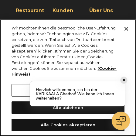
Restaurant
Kunden
Über Uns
Aktionen
Rezensionen
Unser Team
Wir möchten Ihnen die bestmögliche User-Erfahrung
Öffnungszeiten
Merchandise
Konzept
geben, indem wir Technologien wie z.B. Cookies
einsetzen, die zum Teil auch von Drittparteien bereit
Speisekarte
Gutscheine
Kontakt
gestellt werden. Wenn Sie auf „Alle Cookies
akzeptieren“ klicken, stimmen Sie der Speicherung
FAQ
von Cookies auf Ihrem Gerät zu. Über „Cookie-
Einstellungen“ können Sie separat auswählen,
welchen Cookies Sie zustimmen möchten.
(Cookie-
Impressum
Cookies
Datenschutz
Hinweis)
✕
KARIKAALA ©2026 - Saily Food Service GmbH
Alle Rechte vorbehalten
Herzlich willkommen, ich bin der
Cookie-Einstellungen
KARIKAALA Chatbot! Wie kann ich Ihnen
weiterhelfen?
Alle ablehnen
Alle Cookies akzeptieren