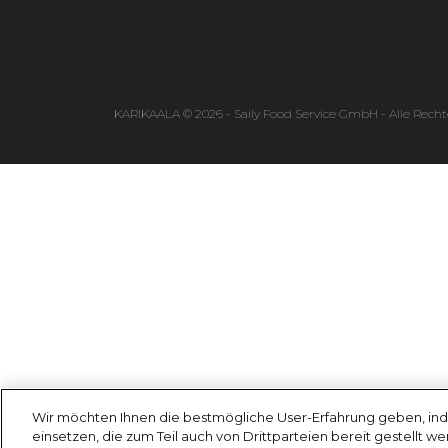
KARIKAALA © 2026 - Saily Food Service GmbH - Alle Recht
Wir möchten Ihnen die bestmögliche User-Erfahrung geben, ind
einsetzen, die zum Teil auch von Drittparteien bereit gestellt w