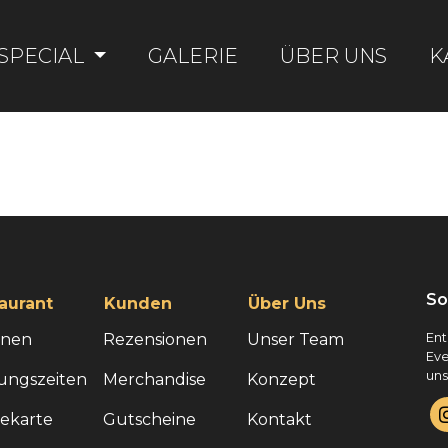
SPECIAL
GALERIE
ÜBER UNS
K
So
aurant
Kunden
Über Uns
onen
Rezensionen
Unser Team
Ent
Eve
uns
ungszeiten
Merchandise
Konzept
sekarte
Gutscheine
Kontakt