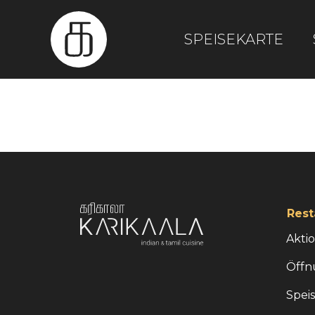
SPEISEKARTE
Rest
Akti
Öffn
Spei