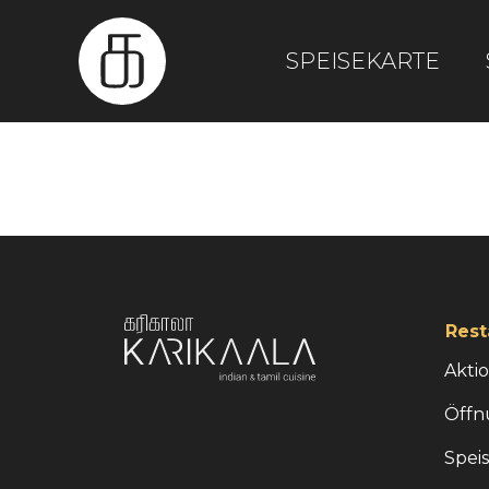
SPEISEKARTE
Rest
Akti
Öffn
Spei