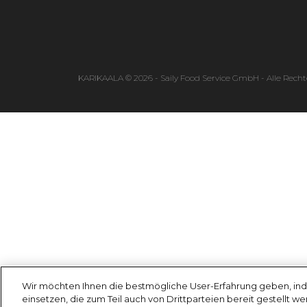
KARIKAALA © 2026 - Saily Food Service GmbH - Alle Recht
Wir möchten Ihnen die bestmögliche User-Erfahrung geben, ind
einsetzen, die zum Teil auch von Drittparteien bereit gestellt w