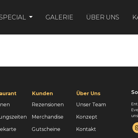
SPECIAL
GALERIE
ÜBER UNS
K
So
aurant
Kunden
Über Uns
onen
Rezensionen
Unser Team
Ent
Eve
uns
ungszeiten
Merchandise
Konzept
sekarte
Gutscheine
Kontakt