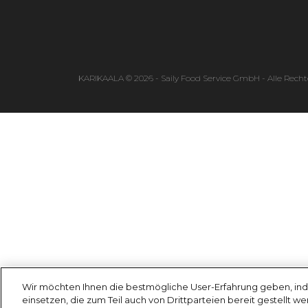
KARIKAALA © 2026 - Saily Food Service GmbH - Alle Recht
Wir möchten Ihnen die bestmögliche User-Erfahrung geben, ind
einsetzen, die zum Teil auch von Drittparteien bereit gestellt w