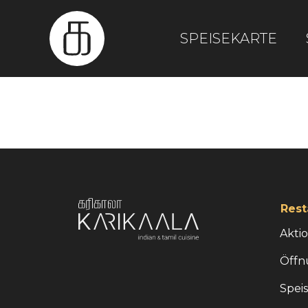
SPEISEKARTE
Rest
Akti
Öffn
Spei