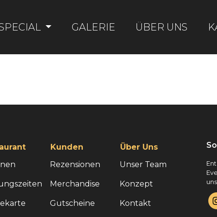
SPECIAL
GALERIE
ÜBER UNS
K
So
aurant
Kunden
Über Uns
onen
Rezensionen
Unser Team
Ent
Eve
uns
ungszeiten
Merchandise
Konzept
sekarte
Gutscheine
Kontakt