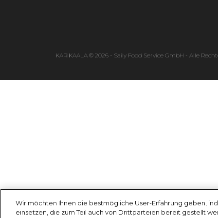
KARIKAALA © 2026 - Saily Food Service GmbH - Alle Recht
Wir möchten Ihnen die bestmögliche User-Erfahrung geben, ind
einsetzen, die zum Teil auch von Drittparteien bereit gestellt w