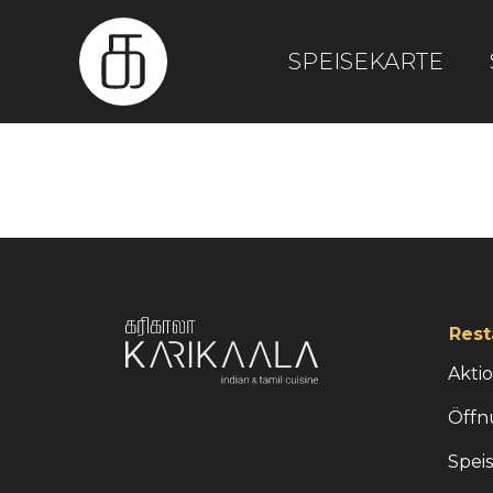
SPEISEKARTE
Rest
Akti
Öffn
Spei