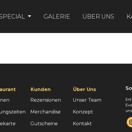
SPECIAL
GALERIE
ÜBER UNS
K
So
aurant
Kunden
Über Uns
onen
Rezensionen
Unser Team
Ent
Eve
uns
ungszeiten
Merchandise
Konzept
sekarte
Gutscheine
Kontakt