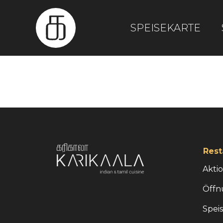
SPEISEKARTE
Rest
Akti
Öffn
Spei