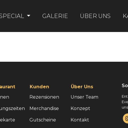
SPECIAL
GALERIE
ÜBER UNS
K
So
aurant
Kunden
Über Uns
onen
Rezensionen
Unser Team
Ent
Eve
uns
ungszeiten
Merchandise
Konzept
sekarte
Gutscheine
Kontakt