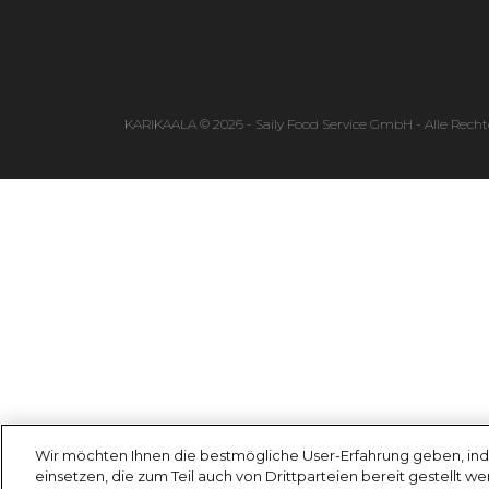
KARIKAALA © 2026 - Saily Food Service GmbH - Alle Recht
Wir möchten Ihnen die bestmögliche User-Erfahrung geben, ind
einsetzen, die zum Teil auch von Drittparteien bereit gestellt w