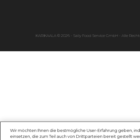
KARIKAALA © 2026 - Saily Food Service GmbH - Alle Recht
Wir möchten Ihnen die bestmögliche User-Erfahrung geben, ind
einsetzen, die zum Teil auch von Drittparteien bereit gestellt w