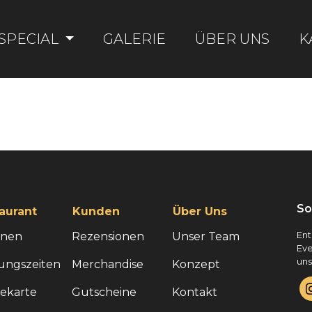
SPECIAL
GALERIE
ÜBER UNS
K
So
aurant
Kunden
Über Uns
onen
Rezensionen
Unser Team
Ent
Eve
uns
ungszeiten
Merchandise
Konzept
sekarte
Gutscheine
Kontakt