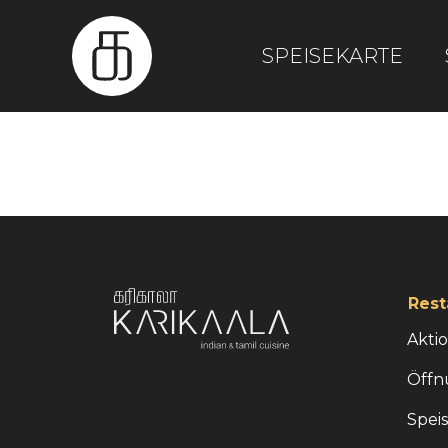
SPEISEKARTE
Rest
Akti
Öffn
Spei