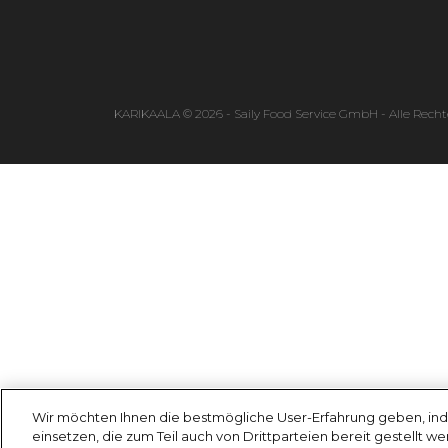
KARIKAALA © 2026 - Saily Food Service GmbH - Alle Recht
Wir möchten Ihnen die bestmögliche User-Erfahrung geben, ind
einsetzen, die zum Teil auch von Drittparteien bereit gestellt w