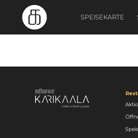
SPEISEKARTE
Rest
Akti
Öffn
Spei