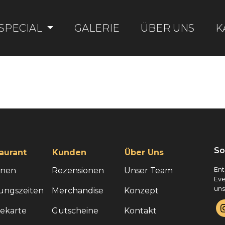
SPECIAL
GALERIE
ÜBER UNS
K
So
aurant
Kunden
Über Uns
onen
Rezensionen
Unser Team
Ent
Eve
uns
ungszeiten
Merchandise
Konzept
sekarte
Gutscheine
Kontakt