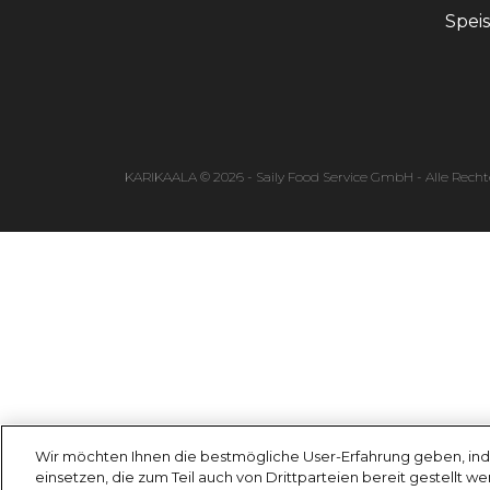
Spei
KARIKAALA © 2026 - Saily Food Service GmbH - Alle Recht
Wir möchten Ihnen die bestmögliche User-Erfahrung geben, ind
einsetzen, die zum Teil auch von Drittparteien bereit gestellt w