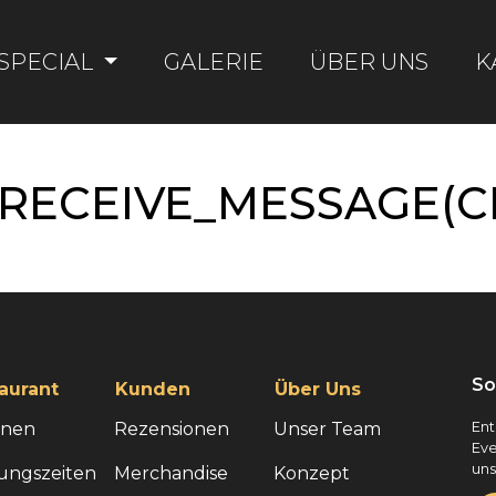
SPECIAL
GALERIE
ÜBER UNS
K
RECEIVE_MESSAGE(CHR
So
aurant
Kunden
Über Uns
onen
Rezensionen
Unser Team
Ent
Eve
uns
ungszeiten
Merchandise
Konzept