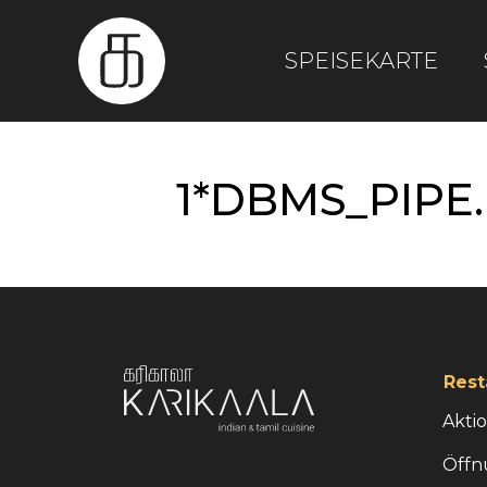
SPEISEKARTE
1*DBMS_PIPE.
Rest
Akti
Öffn