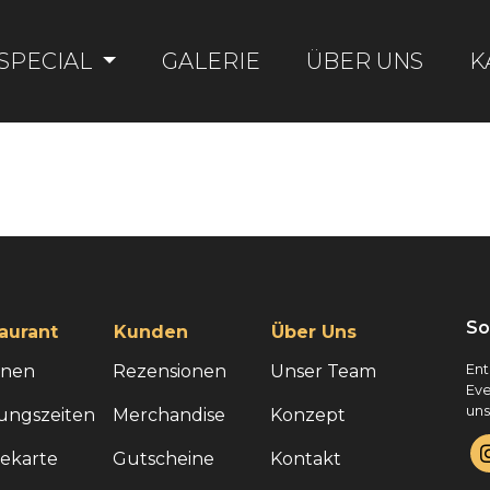
SPECIAL
GALERIE
ÜBER UNS
K
So
aurant
Kunden
Über Uns
onen
Rezensionen
Unser Team
Ent
Eve
uns
ungszeiten
Merchandise
Konzept
sekarte
Gutscheine
Kontakt