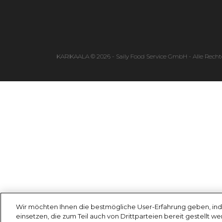
KARIKAALA © 2026 - Saily Food Service GmbH - Alle Recht
Wir möchten Ihnen die bestmögliche User-Erfahrung geben, ind
einsetzen, die zum Teil auch von Drittparteien bereit gestellt w