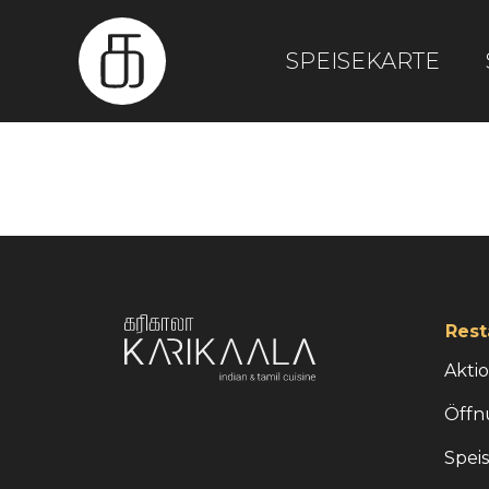
SPEISEKARTE
Rest
Akti
Öffn
Spei