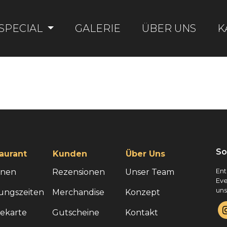
SPECIAL
GALERIE
ÜBER UNS
K
So
aurant
Kunden
Über Uns
onen
Rezensionen
Unser Team
Ent
Eve
uns
ungszeiten
Merchandise
Konzept
sekarte
Gutscheine
Kontakt