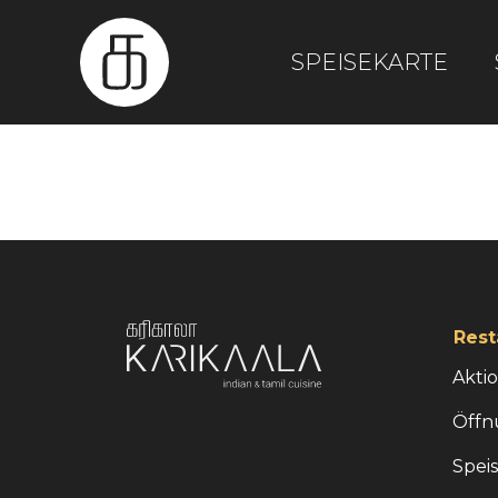
SPEISEKARTE
Rest
Akti
Öffn
Spei