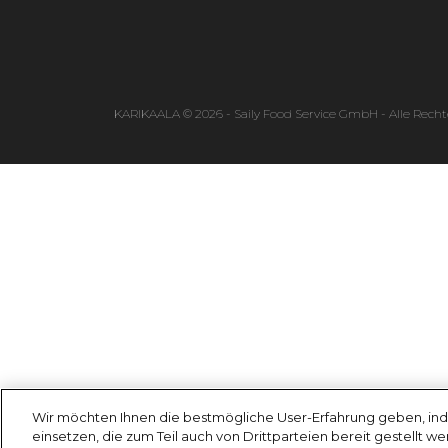
KARIKAALA © 2026 - Saily Food Service GmbH - Alle Recht
Wir möchten Ihnen die bestmögliche User-Erfahrung geben, ind
einsetzen, die zum Teil auch von Drittparteien bereit gestellt w