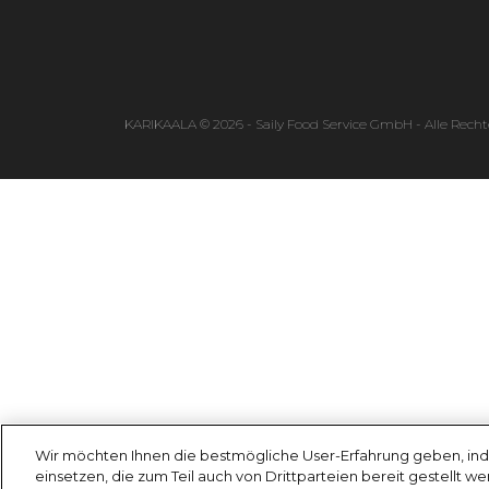
KARIKAALA © 2026 - Saily Food Service GmbH - Alle Recht
Wir möchten Ihnen die bestmögliche User-Erfahrung geben, ind
einsetzen, die zum Teil auch von Drittparteien bereit gestellt w