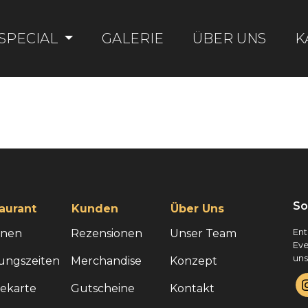
SPECIAL
GALERIE
ÜBER UNS
K
So
aurant
Kunden
Über Uns
onen
Rezensionen
Unser Team
Ent
Eve
uns
ungszeiten
Merchandise
Konzept
sekarte
Gutscheine
Kontakt