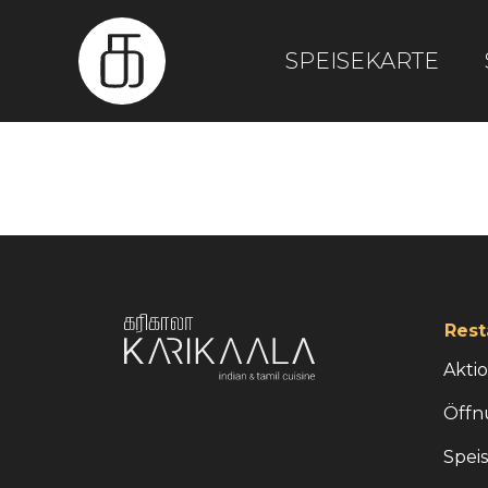
SPEISEKARTE
Rest
Akti
Öffn
Spei