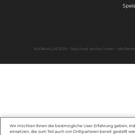
Spei
KARIKAALA © 2026 - Saily Food Service GmbH - Alle Recht
Wir möchten Ihnen die bestmögliche User-Erfahrung geben, ind
einsetzen, die zum Teil auch von Drittparteien bereit gestellt w