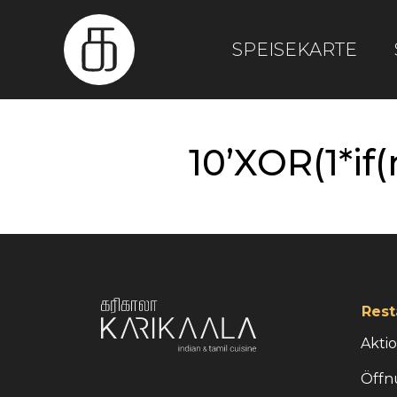
SPEISEKARTE
10’XOR(1*if
Rest
Akti
Öffn