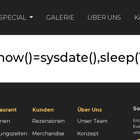
SPECIAL
GALERIE
ÜBER UNS
K
(now()=sysdate(),sleep(
So
aurant
Kunden
Über Uns
onen
Rezensionen
Unser Team
Ent
Eve
uns
ungszeiten
Merchandise
Konzept