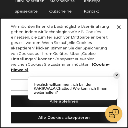
Öffnungszeiten
Merchandise
Konzept
Speisekarte
Gutscheine
Kontakt
FAQ
Wir möchten Ihnen die bestmögliche User-Erfahrung
geben, indem wir Technologien wie z.B. Cookies
einsetzen, die zum Teil auch von Drittparteien bereit
Impressum
Cookies
Datenschutz
gestellt werden. Wenn Sie auf „Alle Cookies
akzeptieren“ klicken, stimmen Sie der Speicherung
KARIKAALA ©2026 - Saily Food Service GmbH
von Cookies auf Ihrem Gerät zu. Über „Cookie-
Alle Rechte vorbehalten
Einstellungen“ können Sie separat auswählen,
welchen Cookies Sie zustimmen möchten.
(Cookie-
Hinweis)
✕
Herzlich willkommen, ich bin der
Cookie-Einstellungen
KARIKAALA Chatbot! Wie kann ich Ihnen
weiterhelfen?
Alle ablehnen
Alle Cookies akzeptieren