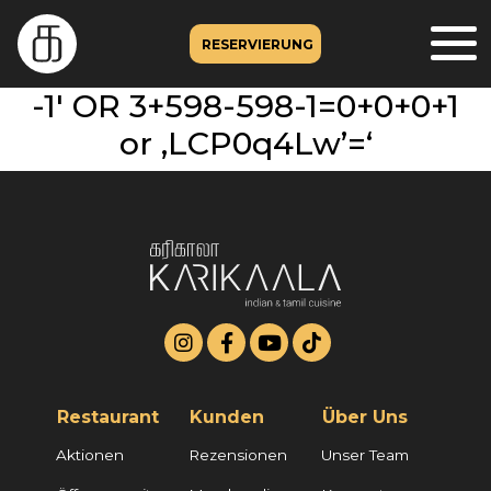
RESERVIERUNG
-1′ OR 3+598-598-1=0+0+0+1
or ‚LCP0q4Lw’=‘
Restaurant
Kunden
Über Uns
Aktionen
Rezensionen
Unser Team